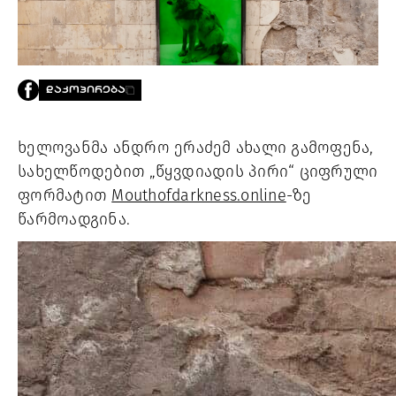
PROJECTS
TV
LIBRARY
SHOP
ᲓᲐᲙᲝᲞᲘᲠᲔᲑᲐ
ᲒᲐᲛᲝᲒᲕᲧᲔᲕᲘ
ხელოვანმა ანდრო ერაძემ ახალი გამოფენა, 
ᲙᲝᲜᲢᲐᲥᲢᲘ
სახელწოდებით „წყვდიადის პირი“ ციფრული 
INFO@HAMMOCKMAGAZINE.GE
ᲩᲕᲔᲜ
ფორმატით 
Mouthofdarkness.online
-ზე 
ᲨᲔᲡᲐᲮᲔᲑ
წარმოადგინა.
STUDIO