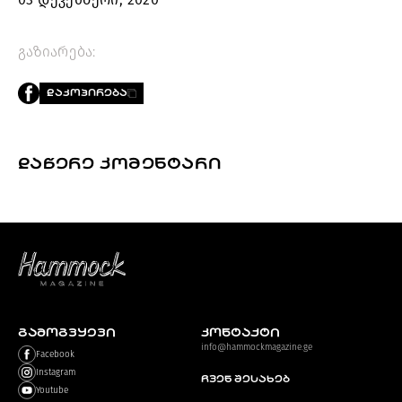
გაზიარება:
ᲓᲐᲙᲝᲞᲘᲠᲔᲑᲐ
ᲓᲐᲬᲔᲠᲔ ᲙᲝᲛᲔᲜᲢᲐᲠᲘ
ᲒᲐᲛᲝᲒᲕᲧᲔᲕᲘ
კონტაქტი
info@hammockmagazine.ge
Facebook
Instagram
ჩვენ შესახებ
Youtube