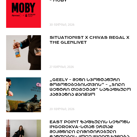
- MOBY
PROJECTS
TV
LIBRARY
30 ივლისი, 2026
SHOP
SITUATIONIST X CHIVAS REGAL X
ᲒᲐᲛᲝᲒᲕᲧᲔᲕᲘ
THE GLENLIVET
ᲙᲝᲜᲢᲐᲥᲢᲘ
INFO@HAMMOCKMAGAZINE.GE
ᲩᲕᲔᲜ
27 ივლისი, 2026
ᲨᲔᲡᲐᲮᲔᲑ
„GEELY - ᲨᲔᲜᲘ ᲡᲞᲝᲜᲢᲐᲜᲣᲠᲘ
ᲛᲝᲒᲝᲜᲔᲑᲔᲑᲘᲡᲗᲕᲘᲡ“ - „ᲯᲘᲚᲘ
STUDIO
ᲪᲔᲜᲢᲠᲘ ᲗᲔᲒᲔᲢᲐᲛ“ ᲡᲐᲖᲐᲤᲮᲣᲚᲝ
ᲙᲐᲛᲞᲐᲜᲘᲐ ᲓᲐᲘᲬᲧᲝ
20 ივლისი, 2026
EAST POINT ᲖᲐᲤᲮᲣᲚᲘᲡ ᲡᲔᲖᲝᲜᲡ
INGOROKVA-ᲡᲗᲐᲜ ᲔᲠᲗᲐᲓ
ᲨᲔᲥᲛᲜᲘᲚᲘ ᲚᲘᲛᲘᲢᲘᲠᲔᲑᲣᲚᲘ
ᲩᲐᲜᲗᲔᲑᲘᲡ ᲙᲝᲚᲔᲥᲪᲘᲘᲗ ᲮᲕᲓᲔᲑᲐ