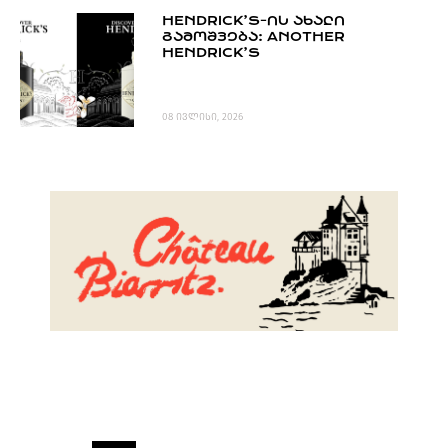
HENDRICK’S-ᲘᲡ ᲐᲮᲐᲚᲘ
ᲒᲐᲛᲝᲨᲕᲔᲑᲐ: ANOTHER
HENDRICK’S
08 ივლისი, 2026