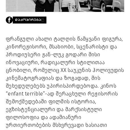
PROJECTS
TV
LIBRARY
ᲓᲐᲙᲝᲞᲘᲠᲔᲑᲐ
SHOP
ᲒᲐᲛᲝᲒᲕᲧᲔᲕᲘ
ფრანგული ახალი ტალღის წამყვანი ფიგურა,
კინორეჟისორი, მსახიობი, სცენარისტი და
ᲙᲝᲜᲢᲐᲥᲢᲘ
პროდიუსერი ჟან-ლუკ გოდარი მისი
INFO@HAMMOCKMAGAZINE.GE
ინოვაციური, რადიკალური სტილითაა
ᲩᲕᲔᲜ
ᲨᲔᲡᲐᲮᲔᲑ
ცნობილი, რომელიც XX საუკუნის ჰოლივუდის
კინემატოგრაფიას და ზოგადად, მის
STUDIO
შეხედულებებს უპირისპირდებოდა. კინოს
“enfant terrible”-ად შერაცხული რეჟისორის
შემოქმედებაში ფილმის ისტორია,
ეგზისტენციალური და მარქსისტული
ფილოსოფია და ადამიანური
ურთიერთობების მსხვრევადი ხასიათი