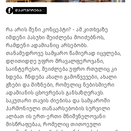
PROJECTS
ᲓᲐᲙᲝᲞᲘᲠᲔᲑᲐ
TV
LIBRARY
SHOP
რა არის შენი კონცეპტი? - ამ კითხვაზე 
იმდენი პასუხი შეიძლება მოიძებნოს, 
ᲒᲐᲛᲝᲒᲕᲧᲔᲕᲘ
რამდენი ადამიანიც არსებობს. 
თანამედროვე სამყარო წამიერად იცვლება, 
ᲙᲝᲜᲢᲐᲥᲢᲘ
INFO@HAMMOCKMAGAZINE.GE
დღითიდღე უფრო მრავალფეროვანი, 
ᲩᲕᲔᲜ
საინტერესო, შეიძლება უფრო რთულიც კი 
ᲨᲔᲡᲐᲮᲔᲑ
ხდება. ჩნდება ახალი გამოწვევები, ახალი 
STUDIO
გზები და მიზნები, რომელიც ნებისმიერი 
ადამიანის ცხოვრებას განსაზღვრავს. 
საკუთარი თავის ძიებისა და სამყაროში 
ჰარმონიული თანაარსებობის სურვილი 
ალბათ ის ერთ-ერთი მნიშვნელოვანი 
მისწრაფებაა, რომელიც თითოეული 