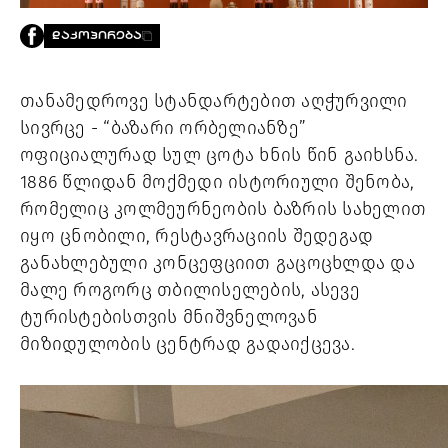
PROJECTS
ᲓᲐᲙᲝᲞᲘᲠᲔᲑᲐ
TV
LIBRARY
SHOP
თანამედროვე სტანდარტებით აღჭურვილი 
სივრცე - “ბაზარი ორბელიანზე” 
ᲒᲐᲛᲝᲒᲕᲧᲔᲕᲘ
ოფიციალურად სულ ცოტა ხნის წინ გაიხსნა. 
1886 წლიდან მოქმედი ისტორიული შენობა, 
ᲙᲝᲜᲢᲐᲥᲢᲘ
INFO@HAMMOCKMAGAZINE.GE
რომელიც კოლმეურნეობის ბაზრის სახელით 
ᲩᲕᲔᲜ
იყო ცნობილი, რესტავრაციის შედეგად 
ᲨᲔᲡᲐᲮᲔᲑ
განახლებული კონცეფციით გაცოცხლდა და 
STUDIO
მალე როგორც თბილისელების, ასევე 
ტურისტებისთვის მნიშვნელოვან 
მიზიდულობის ცენტრად 
გადაიქცევა. 