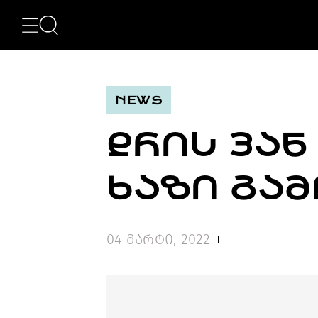
ᲙᲐᲢᲔᲒᲝᲠᲘᲔᲑᲘ
NEWS
ᲮᲔᲚᲝᲕᲜᲔᲑᲐ
ᲛᲝᲓᲐ
NEWS
ᲤᲝᲢᲝᲒᲠᲐᲤᲘᲐ
ᲐᲠᲥᲘᲢᲔᲥᲢᲣᲠᲐ
ᲓᲠᲘᲡ ᲕᲐᲜ
ᲙᲘᲜᲝ
ᲛᲣᲡᲘᲙᲐ
ᲓᲘᲖᲐᲘᲜᲘ
ᲮᲐᲖᲘ ᲒᲐ
LIFESTYLE
ᲛᲝᲒᲖᲐᲣᲠᲝᲑᲐ
ᲒᲐᲡᲢᲠᲝᲜᲝᲛᲘᲐ
ᲕᲘᲓᲔᲝ
04 მარტი, 2022
ᲛᲔᲢᲘ
BEAUTY
SPECIAL
PROJECTS
TV