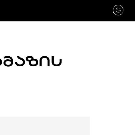
ᲐᲛᲐᲖᲘᲡ