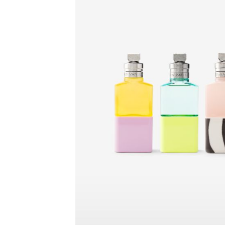
LIBRARY
SHOP
ᲒᲐᲛᲝᲒᲕᲧᲔᲕᲘ
ᲙᲝᲜᲢᲐᲥᲢᲘ
INFO@HAMMOCKMAGAZINE.GE
ᲩᲕᲔᲜ
ᲨᲔᲡᲐᲮᲔᲑ
STUDIO