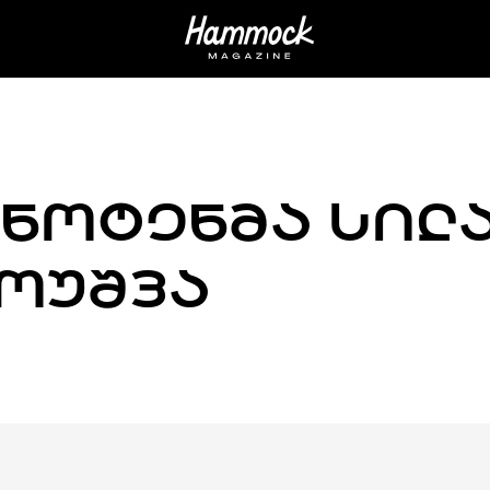
 ᲜᲝᲢᲔᲜᲛᲐ ᲡᲘᲚ
ᲛᲝᲣᲨᲕᲐ