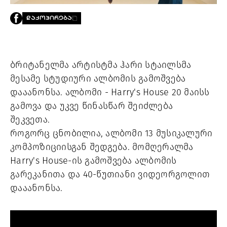
PROJECTS
ᲓᲐᲙᲝᲞᲘᲠᲔᲑᲐ
TV
LIBRARY
SHOP
ბრიტანელმა არტისტმა ჰარი სტაილსმა 
ᲒᲐᲛᲝᲒᲕᲧᲔᲕᲘ
მესამე სტუდიური ალბომის გამოშვება 
დააანონსა. ალბომი - Harry's House 20 მაისს 
ᲙᲝᲜᲢᲐᲥᲢᲘ
INFO@HAMMOCKMAGAZINE.GE
გამოვა და უკვე წინასწარ შეიძლება 
ᲩᲕᲔᲜ
შეკვეთა. 
ᲨᲔᲡᲐᲮᲔᲑ
როგორც ცნობილია, ალბომი 13 მუსიკალური 
STUDIO
კომპოზიციისგან შედგება. მომღერალმა 
Harry's House-ის გამოშვება ალბომის 
გარეკანითა და 40-წუთიანი ვიდეორგოლით 
დააანონსა. 