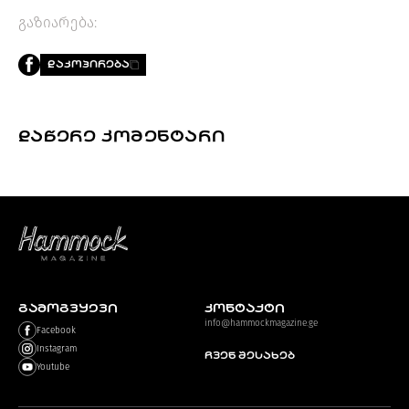
გაზიარება:
ᲓᲐᲙᲝᲞᲘᲠᲔᲑᲐ
ᲓᲐᲬᲔᲠᲔ ᲙᲝᲛᲔᲜᲢᲐᲠᲘ
ᲒᲐᲛᲝᲒᲕᲧᲔᲕᲘ
კონტაქტი
info@hammockmagazine.ge
Facebook
Instagram
ჩვენ შესახებ
Youtube