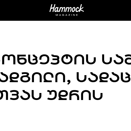
ᲙᲝᲜᲪᲔᲞᲢᲘᲡ ᲡᲐ
 ᲐᲓᲒᲘᲚᲘ, ᲡᲐᲓᲐ
ᲗᲕᲐᲡ ᲣᲓᲠᲘᲡ