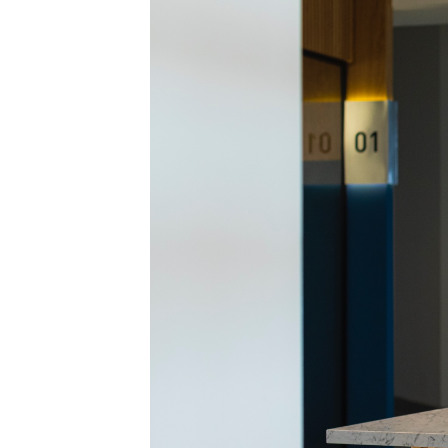
LIBRARY
SHOP
ᲒᲐᲛᲝᲒᲕᲧᲔᲕᲘ
ᲙᲝᲜᲢᲐᲥᲢᲘ
INFO@HAMMOCKMAGAZINE.GE
ᲩᲕᲔᲜ
ᲨᲔᲡᲐᲮᲔᲑ
STUDIO