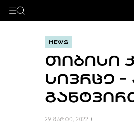
ᲙᲐᲢᲔᲒᲝᲠᲘᲔᲑᲘ
NEWS
ᲮᲔᲚᲝᲕᲜᲔᲑᲐ
ᲛᲝᲓᲐ
NEWS
ᲤᲝᲢᲝᲒᲠᲐᲤᲘᲐ
ᲐᲠᲥᲘᲢᲔᲥᲢᲣᲠᲐ
ᲗᲘᲑᲘᲡᲘ 
ᲙᲘᲜᲝ
ᲛᲣᲡᲘᲙᲐ
ᲓᲘᲖᲐᲘᲜᲘ
ᲡᲘᲕᲠᲪᲔ -
LIFESTYLE
ᲛᲝᲒᲖᲐᲣᲠᲝᲑᲐ
ᲒᲐᲡᲢᲠᲝᲜᲝᲛᲘᲐ
ᲒᲐᲜᲢᲕᲘᲠ
ᲕᲘᲓᲔᲝ
ᲛᲔᲢᲘ
BEAUTY
29 მარტი, 2022
SPECIAL
PROJECTS
TV