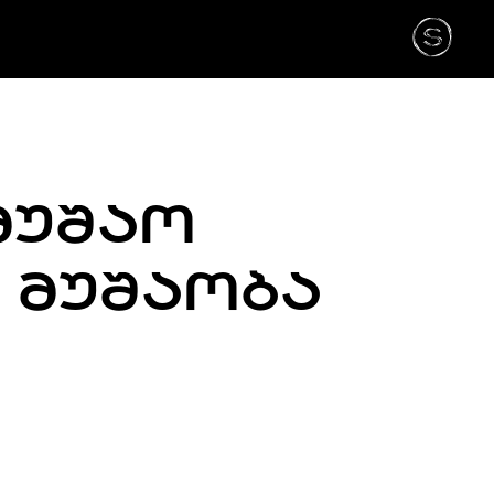
ᲛᲣᲨᲐᲝ
Ც ᲛᲣᲨᲐᲝᲑᲐ