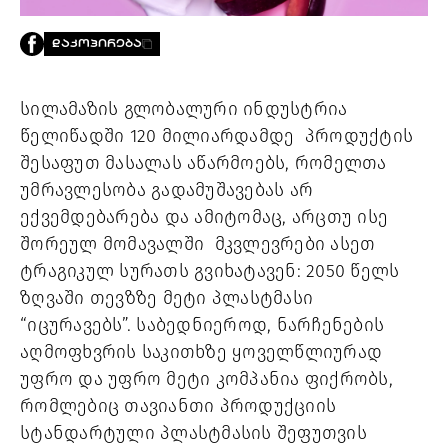
PROJECTS
TV
ᲓᲐᲙᲝᲞᲘᲠᲔᲑᲐ
LIBRARY
SHOP
სილამაზის გლობალური ინდუსტრია 
ᲒᲐᲛᲝᲒᲕᲧᲔᲕᲘ
წელიწადში 120 მილიარდამდე  პროდუქტის 
შესაფუთ მასალას აწარმოებს, რომელთა 
ᲙᲝᲜᲢᲐᲥᲢᲘ
უმრავლესობა გადამუშავებას არ 
INFO@HAMMOCKMAGAZINE.GE
ექვემდებარება და ამიტომაც, არცთუ ისე 
ᲩᲕᲔᲜ
ᲨᲔᲡᲐᲮᲔᲑ
შორეულ მომავალში  მკვლევრები ასეთ 
ტრაგიკულ სურათს გვიხატავენ: 2050 წელს 
STUDIO
ზღვაში თევზზე მეტი პლასტმასი 
“იცურავებს”. საბედნიეროდ, ნარჩენების 
აღმოფხვრის საკითხზე ყოველწლიურად 
უფრო და უფრო მეტი კომპანია ფიქრობს, 
რომლებიც თავიანთი პროდუქციის 
სტანდარტული პლასტმასის შეფუთვის 