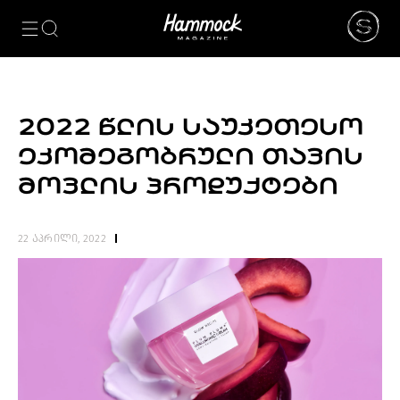
ᲙᲐᲢᲔᲒᲝᲠᲘᲔᲑᲘ
NEWS
ᲮᲔᲚᲝᲕᲜᲔᲑᲐ
ᲛᲝᲓᲐ
2022 ᲬᲚᲘᲡ ᲡᲐᲣᲙᲔᲗᲔᲡᲝ
ᲤᲝᲢᲝᲒᲠᲐᲤᲘᲐ
ᲔᲙᲝᲛᲔᲒᲝᲑᲠᲣᲚᲘ ᲗᲐᲕᲘᲡ
ᲐᲠᲥᲘᲢᲔᲥᲢᲣᲠᲐ
ᲙᲘᲜᲝ
ᲛᲝᲕᲚᲘᲡ ᲞᲠᲝᲓᲣᲥᲢᲔᲑᲘ
ᲛᲣᲡᲘᲙᲐ
ᲓᲘᲖᲐᲘᲜᲘ
22 აპრილი, 2022
LIFESTYLE
ᲛᲝᲒᲖᲐᲣᲠᲝᲑᲐ
ᲒᲐᲡᲢᲠᲝᲜᲝᲛᲘᲐ
ᲕᲘᲓᲔᲝ
ᲛᲔᲢᲘ
BEAUTY
SPECIAL