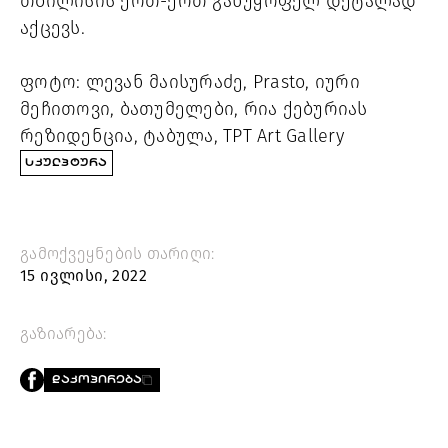
თბილისის ერთ-ერთ განუყოფელ დეტალად 
აქცევს.
ფოტო: ლევან მაისურაძე, Prasto, იური 
მეჩითოვი, ბათუმელები, რია ქებურიას 
რეზიდენცია, ტაბულა, TPT Art Gallery
ᲡᲙᲣᲚᲞᲢᲣᲠᲐ
გამოქვეყნების თარიღი:
15 ივლისი, 2022
გაზიარება:
ᲓᲐᲙᲝᲞᲘᲠᲔᲑᲐ