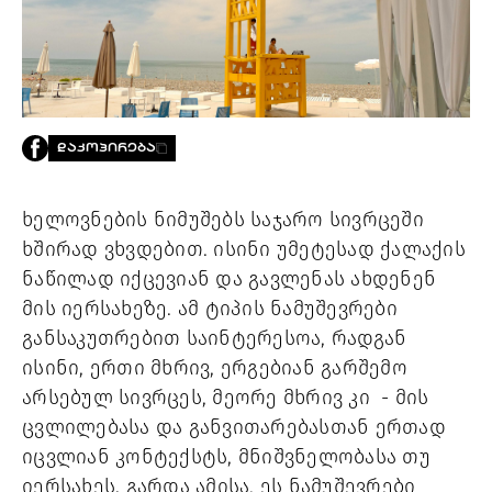
PROJECTS
TV
LIBRARY
SHOP
ᲒᲐᲛᲝᲒᲕᲧᲔᲕᲘ
ᲓᲐᲙᲝᲞᲘᲠᲔᲑᲐ
ᲙᲝᲜᲢᲐᲥᲢᲘ
INFO@HAMMOCKMAGAZINE.GE
ხელოვნების ნიმუშებს საჯარო სივრცეში 
ᲩᲕᲔᲜ
ხშირად ვხვდებით. ისინი უმეტესად ქალაქის 
ᲨᲔᲡᲐᲮᲔᲑ
ნაწილად იქცევიან და გავლენას ახდენენ 
მის იერსახეზე. ამ ტიპის ნამუშევრები 
STUDIO
განსაკუთრებით საინტერესოა, რადგან 
ისინი, ერთი მხრივ, ერგებიან გარშემო 
არსებულ სივრცეს, მეორე მხრივ კი  - მის 
ცვლილებასა და განვითარებასთან ერთად 
იცვლიან კონტექსტს, მნიშვნელობასა თუ 
იერსახეს. გარდა ამისა, ეს ნამუშევრები 