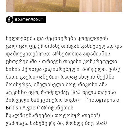
PROJECTS
TV
LIBRARY
ᲓᲐᲙᲝᲞᲘᲠᲔᲑᲐ
SHOP
ᲒᲐᲛᲝᲒᲕᲧᲔᲕᲘ
ხელოვნება და მეცნიერება ყოველთვის 
ცალ-ცალკე, ერთმანეთისგან გამიჯნულად და 
ᲙᲝᲜᲢᲐᲥᲢᲘ
დამოუკიდებლად არსებობდა ადამიანის 
INFO@HAMMOCKMAGAZINE.GE
ცხოვრებაში - ორივეს თავისი კონკრეტული 
ᲩᲕᲔᲜ
ᲨᲔᲡᲐᲮᲔᲑ
მისია ჰქონდა დაკისრებული. პირველი, ვინც 
მათი გაერთიანებით რაღაც ახლის შექმნა 
STUDIO
მოისურვა, 
ინგლისელი ბოტანიკოსი 
ანა 
ატკინსი იყო, რომელმაც 
1843 წელს
 თავისი 
პირველი სამეცნიერო წიგნი -  
Photographs of 
British Algae 
("ბრიტანეთის 
წყალმცენარეების ფოტოსურათები"
) 
გამოსცა.
ნამუშევრები, რომლებიც ანამ 