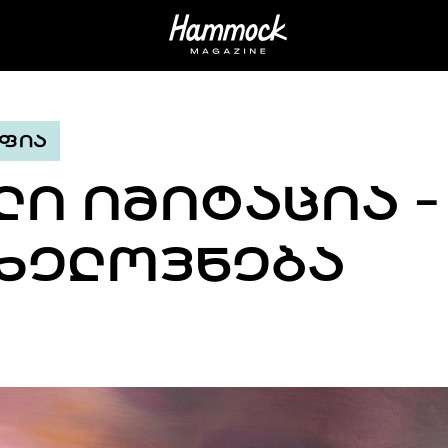
ᲤᲘᲐ
Ი ᲘᲛᲘᲢᲐᲪᲘᲐ -
 ᲮᲔᲚᲝᲕᲜᲔᲑᲐ