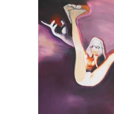
LIBRARY
SHOP
ᲒᲐᲛᲝᲒᲕᲧᲔᲕᲘ
ᲙᲝᲜᲢᲐᲥᲢᲘ
INFO@HAMMOCKMAGAZINE.GE
ᲩᲕᲔᲜ
ᲨᲔᲡᲐᲮᲔᲑ
STUDIO