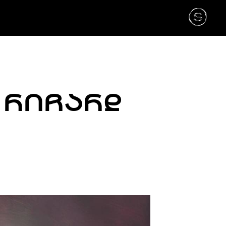
 ᲠᲘᲩᲐᲠᲓ