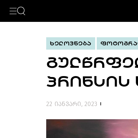
ᲙᲐᲢᲔᲒᲝᲠᲘᲔᲑᲘ
NEWS
ᲮᲔᲚᲝᲕᲜᲔᲑᲐ
ᲛᲝᲓᲐ
ᲮᲔᲚᲝᲕᲜᲔᲑᲐ
ᲤᲝᲢᲝᲒᲠᲐ
ᲤᲝᲢᲝᲒᲠᲐᲤᲘᲐ
ᲐᲠᲥᲘᲢᲔᲥᲢᲣᲠᲐ
ᲒᲣᲚᲬᲠᲤᲔᲚ
ᲙᲘᲜᲝ
ᲛᲣᲡᲘᲙᲐ
ᲓᲘᲖᲐᲘᲜᲘ
ᲞᲠᲘᲜᲡᲘᲡ
LIFESTYLE
ᲛᲝᲒᲖᲐᲣᲠᲝᲑᲐ
ᲒᲐᲡᲢᲠᲝᲜᲝᲛᲘᲐ
ᲕᲘᲓᲔᲝ
22 იანვარი, 2023
ᲛᲔᲢᲘ
BEAUTY
SPECIAL
PROJECTS
TV