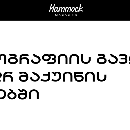
ᲝᲒᲠᲐᲤᲘᲘᲡ ᲒᲐᲕ
Რ ᲛᲐᲥᲣᲘᲜᲘᲡ
ᲔᲑᲨᲘ