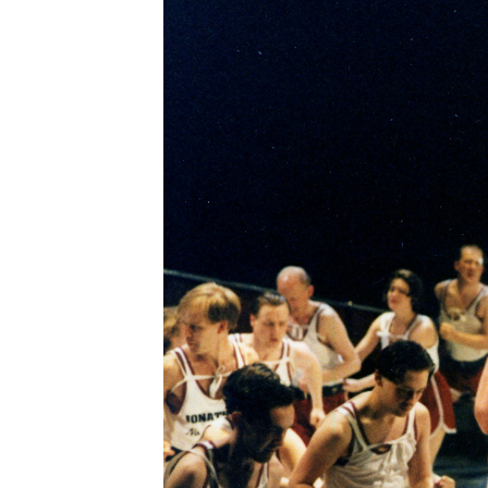
LIBRARY
SHOP
ᲒᲐᲛᲝᲒᲕᲧᲔᲕᲘ
ᲙᲝᲜᲢᲐᲥᲢᲘ
INFO@HAMMOCKMAGAZINE.GE
ᲩᲕᲔᲜ
ᲨᲔᲡᲐᲮᲔᲑ
STUDIO