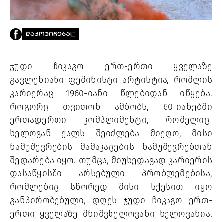
PROJECTS
TV
LIBRARY
ᲓᲐᲙᲝᲞᲘᲠᲔᲑᲐ
SHOP
ᲒᲐᲛᲝᲒᲕᲧᲔᲕᲘ
ჯუდი ჩიკაგო ერთ-ერთი ყველაზე 
გავლენიანი ფემინისტი არტისტია, რომლის 
ᲙᲝᲜᲢᲐᲥᲢᲘ
კარიერაც 1960-იანი წლებიდან იწყება. 
INFO@HAMMOCKMAGAZINE.GE
როგორც თვითონ ამბობს, 60-იანებში 
ᲩᲕᲔᲜ
ᲨᲔᲡᲐᲮᲔᲑ
ერთადერთი კომპლიმენტი, რომელიც  
ხელოვან ქალს შეიძლება მიეღო, მისი 
STUDIO
ნამუშევრების მამაკაცების ნამუშევრებთან 
შედარება იყო. თუმცა, მიუხედავად კარიერის 
დასაწყისში არსებული პრობლემებისა, 
რომლებიც სწორედ მისი სქესით იყო 
განპირობებული, დღეს ჯუდი ჩიკაგო ერთ-
ერთი ყველაზე მნიშვნელოვანი ხელოვანია, 