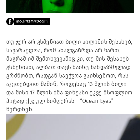
PROJECTS
TV
LIBRARY
ᲓᲐᲙᲝᲞᲘᲠᲔᲑᲐ
SHOP
ᲒᲐᲛᲝᲒᲕᲧᲔᲕᲘ
თუ ჯერ არ გსმენიათ ბილი აილიშის შესახებ, 
სავარაუდოა, რომ ახალგაზრდა არ ხართ, 
ᲙᲝᲜᲢᲐᲥᲢᲘ
მაგრამ იმ შემთხვევაშიც კი, თუ მის შესახებ 
INFO@HAMMOCKMAGAZINE.GE
გსმენიათ, ალბათ თავს მაინც ხანდაზმულად 
ᲩᲕᲔᲜ
ᲨᲔᲡᲐᲮᲔᲑ
გრძნობთ, რადგან საეჭვოა გაიხსენოთ, რას 
აკეთებდით მაშინ, როდესაც 13 წლის ბილი 
STUDIO
და მისი 17 წლის ძმა ფინეასი უკვე მსოფლიო 
ჰიტად ქცეულ სიმღერას - “Ocean Eyes” 
წერდნენ. 