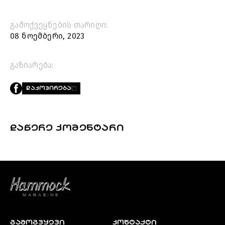
გამოქვეყნების თარიღი:
08 ნოემბერი, 2023
გაზიარება:
ᲓᲐᲙᲝᲞᲘᲠᲔᲑᲐ
ᲓᲐᲬᲔᲠᲔ ᲙᲝᲛᲔᲜᲢᲐᲠᲘ
ᲒᲐᲛᲝᲒᲕᲧᲔᲕᲘ
კონტაქტი