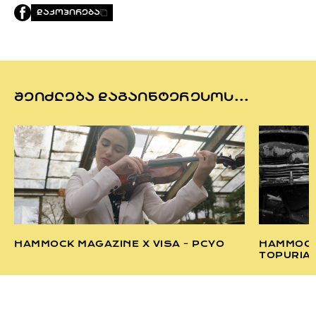
ᲓᲐᲙᲝᲞᲘᲠᲔᲑᲐ
ᲨᲔᲘᲫᲚᲔᲑᲐ ᲓᲐᲒᲐᲘᲜᲢᲔᲠᲔᲡᲝᲡ...
HAMMOCK MAGAZINE X VISA - PCYO
HAMMOCK 
TOPURIA