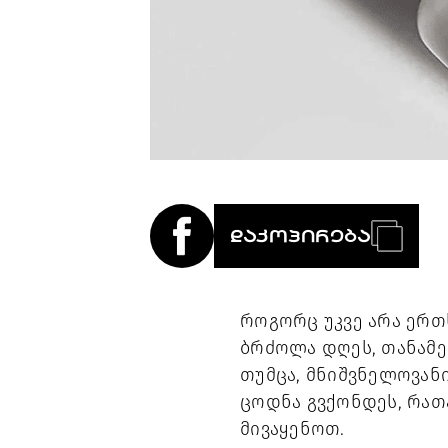
ᲓᲐᲙᲝᲞᲘᲠᲔᲑᲐ
როგორც უკვე არა ერთ
ბრძოლა დღეს, თანამე
თუმცა, მნიშვნელოვან
ცოდნა გვქონდეს, რათა
მივაყენოთ.