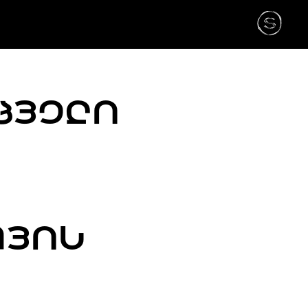
ᲪᲕᲔᲚᲘ
ᲗᲕᲘᲡ