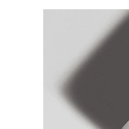
LIBRARY
SHOP
ᲒᲐᲛᲝᲒᲕᲧᲔᲕᲘ
ᲙᲝᲜᲢᲐᲥᲢᲘ
INFO@HAMMOCKMAGAZINE.GE
ᲩᲕᲔᲜ
ᲨᲔᲡᲐᲮᲔᲑ
STUDIO