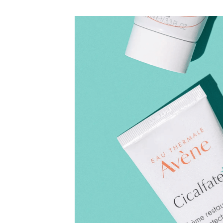
LIBRARY
SHOP
ᲒᲐᲛᲝᲒᲕᲧᲔᲕᲘ
ᲙᲝᲜᲢᲐᲥᲢᲘ
INFO@HAMMOCKMAGAZINE.GE
ᲩᲕᲔᲜ
ᲨᲔᲡᲐᲮᲔᲑ
STUDIO