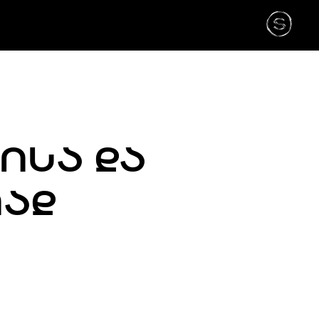
ᲘᲡᲐ ᲓᲐ
ᲘᲐᲓ