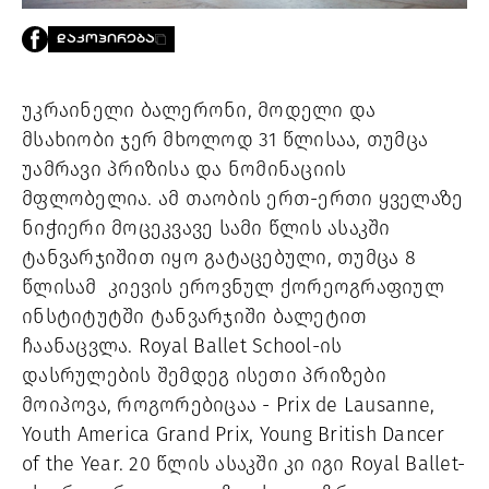
PROJECTS
ᲓᲐᲙᲝᲞᲘᲠᲔᲑᲐ
TV
LIBRARY
SHOP
უკრაინელი ბალერონი, მოდელი და 
მსახიობი ჯერ მხოლოდ 31 წლისაა, თუმცა 
ᲒᲐᲛᲝᲒᲕᲧᲔᲕᲘ
უამრავი პრიზისა და ნომინაციის 
მფლობელია. ამ თაობის ერთ-ერთი ყველაზე 
ᲙᲝᲜᲢᲐᲥᲢᲘ
INFO@HAMMOCKMAGAZINE.GE
ნიჭიერი მოცეკვავე სამი წლის ასაკში 
ᲩᲕᲔᲜ
ტანვარჯიშით იყო გატაცებული, თუმცა 8 
ᲨᲔᲡᲐᲮᲔᲑ
წლისამ  კიევის ეროვნულ ქორეოგრაფიულ 
STUDIO
ინსტიტუტში ტანვარჯიში ბალეტით 
ჩაანაცვლა. Royal Ballet School-ის 
დასრულების შემდეგ ისეთი პრიზები 
მოიპოვა, როგორებიცაა - Prix de Lausanne, 
Youth America Grand Prix, Young British Dancer 
of the Year. 20 წლის ასაკში კი იგი Royal Ballet-