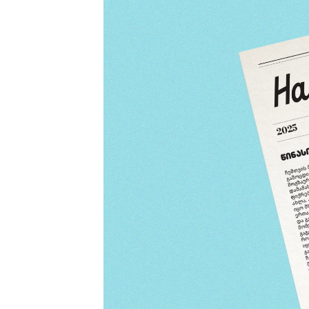
LIBRARY
SHOP
ᲒᲐᲛᲝᲒᲕᲧᲔᲕᲘ
ᲙᲝᲜᲢᲐᲥᲢᲘ
INFO@HAMMOCKMAGAZINE.GE
ᲩᲕᲔᲜ
ᲨᲔᲡᲐᲮᲔᲑ
STUDIO