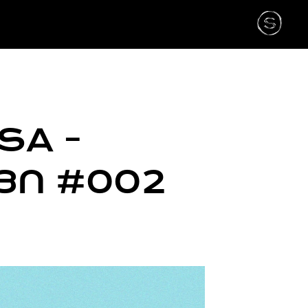
SA -
ᲕᲘ #002