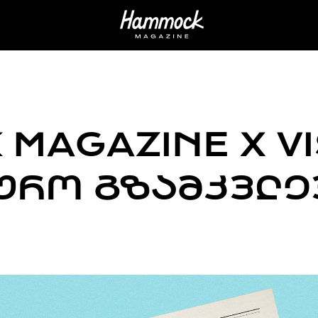
MAGAZINE X VI
ᲣᲠᲝ ᲒᲖᲐᲛᲙᲕᲚᲔ