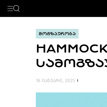
ᲙᲐᲢᲔᲒᲝᲠᲘᲔᲑᲘ
NEWS
ᲮᲔᲚᲝᲕᲜᲔᲑᲐ
ᲛᲝᲓᲐ
ᲛᲝᲒᲖᲐᲣᲠᲝᲑᲐ
ᲤᲝᲢᲝᲒᲠᲐᲤᲘᲐ
ᲐᲠᲥᲘᲢᲔᲥᲢᲣᲠᲐ
HAMMOCK 
ᲙᲘᲜᲝ
ᲛᲣᲡᲘᲙᲐ
ᲓᲘᲖᲐᲘᲜᲘ
ᲡᲐᲛᲝᲒᲖᲐ
LIFESTYLE
ᲛᲝᲒᲖᲐᲣᲠᲝᲑᲐ
ᲒᲐᲡᲢᲠᲝᲜᲝᲛᲘᲐ
ᲕᲘᲓᲔᲝ
16 იანვარი, 2025
ᲛᲔᲢᲘ
BEAUTY
SPECIAL
PROJECTS
TV