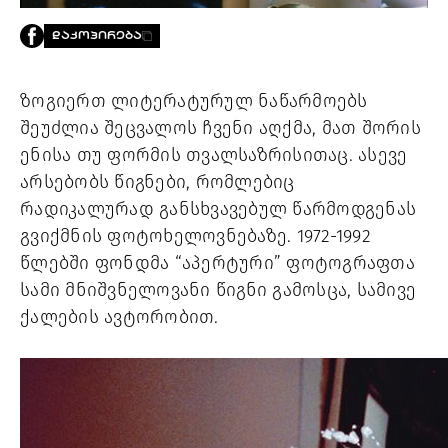
PROJECTS
ᲓᲐᲙᲝᲞᲘᲠᲔᲑᲐ
TV
LIBRARY
SHOP
ზოგიერთ ლიტერატურულ ნაწარმოებს 
შეუძლია შეცვალოს ჩვენი აღქმა, მათ შორის 
ᲒᲐᲛᲝᲒᲕᲧᲔᲕᲘ
ენისა თუ ფორმის თვალსაზრისითაც. ასევე 
არსებობს წიგნები, რომლებიც 
ᲙᲝᲜᲢᲐᲥᲢᲘ
INFO@HAMMOCKMAGAZINE.GE
რადიკალურად განსხვავებულ წარმოდგენას 
ᲩᲕᲔᲜ
გვიქმნის ფოტოხელოვნებაზე. 1972-1992 
ᲨᲔᲡᲐᲮᲔᲑ
წლებში ფონდმა “აპერტური” ფოტოგრაფთა 
STUDIO
სამი მნიშვნელოვანი წიგნი გამოსცა, სამივე 
ქალების ავტორობით.