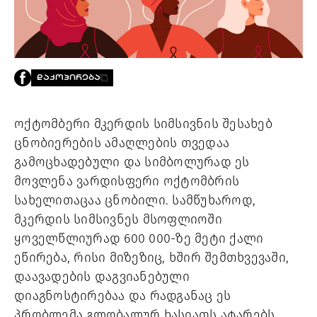
PROJECTS
TV
LIBRARY
SHOP
ᲓᲐᲙᲝᲞᲘᲠᲔᲑᲐ
ᲒᲐᲛᲝᲒᲕᲧᲔᲕᲘ
ოქტომბერი მკერდის სიმსივნის შესახებ 
ᲙᲝᲜᲢᲐᲥᲢᲘ
INFO@HAMMOCKMAGAZINE.GE
ცნობიერების ამაღლების თვედაა 
ᲩᲕᲔᲜ
გამოცხადებული და სიმბოლურად ეს 
ᲨᲔᲡᲐᲮᲔᲑ
მოვლენა ვარდისფერი ოქტომბრის 
სახელითაცაა ცნობილი. სამწუხაროდ, 
STUDIO
მკერდის სიმსივნეს მსოფლიოში 
ყოველწლიურად 600 000-ზე მეტი ქალი 
ეწირება, რისი მიზეზიც, ხშირ შემთხვევაში, 
დაავადების დაგვიანებული 
დიაგნოსტირებაა და რადგანაც ეს 
პრობლემა გლობალურ ხასიათს ატარებს, 