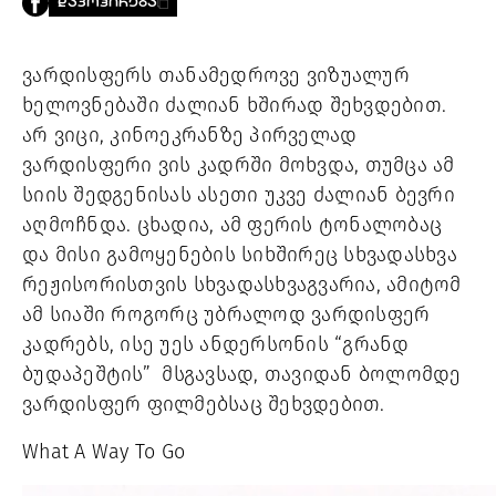
ᲓᲐᲙᲝᲞᲘᲠᲔᲑᲐ
PROJECTS
TV
LIBRARY
ვარდისფერს თანამედროვე ვიზუალურ 
SHOP
ხელოვნებაში ძალიან ხშირად შეხვდებით. 
არ ვიცი, კინოეკრანზე პირველად 
ᲒᲐᲛᲝᲒᲕᲧᲔᲕᲘ
ვარდისფერი ვის კადრში მოხვდა, თუმცა ამ 
სიის შედგენისას ასეთი უკვე ძალიან ბევრი 
ᲙᲝᲜᲢᲐᲥᲢᲘ
INFO@HAMMOCKMAGAZINE.GE
აღმოჩნდა. ცხადია, ამ ფერის ტონალობაც 
ᲩᲕᲔᲜ
და მისი გამოყენების სიხშირეც სხვადასხვა 
ᲨᲔᲡᲐᲮᲔᲑ
რეჟისორისთვის სხვადასხვაგვარია, ამიტომ 
ამ სიაში როგორც უბრალოდ ვარდისფერ 
STUDIO
კადრებს, ისე უეს ანდერსონის “გრანდ 
ბუდაპეშტის”  მსგავსად, თავიდან ბოლომდე 
ვარდისფერ ფილმებსაც შეხვდებით.
What A Way To Go