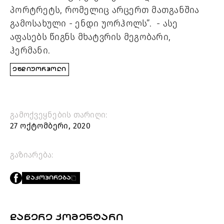
პორტრეტს
, რომელიც არცერთ მათგანშია 
გამოსახული - 
ენდი უორჰოლს”.  - ასე 
აფასებს წიგნს მხატვრის მეგობარი, 
ჰერმანი. 
ᲔᲜᲓᲘᲣᲝᲠᲰᲝᲚᲘ
გამოქვეყნების თარიღი:
27 ოქტომბერი, 2020
გაზიარება:
ᲓᲐᲙᲝᲞᲘᲠᲔᲑᲐ
ᲓᲐᲬᲔᲠᲔ ᲙᲝᲛᲔᲜᲢᲐᲠᲘ