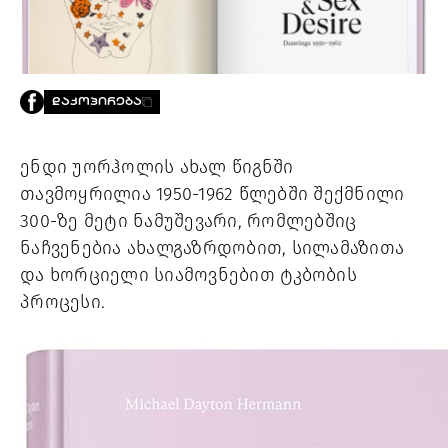
PROJECTS
TV
LIBRARY
SHOP
ᲓᲐᲙᲝᲞᲘᲠᲔᲑᲐ
ᲒᲐᲛᲝᲒᲕᲧᲔᲕᲘ
ენდი უორჰოლის ახალ წიგნში 
ᲙᲝᲜᲢᲐᲥᲢᲘ
თავმოყრილია 1950-1962 წლებში შექმნილი 
INFO@HAMMOCKMAGAZINE.GE
ᲩᲕᲔᲜ
300-ზე მეტი ნამუშევარი, რომლებშიც 
ᲨᲔᲡᲐᲮᲔᲑ
ნაჩვენებია ახალგაზრდობით, სილამაზითა 
და ხორციელი სიამოვნებით ტკბობის 
STUDIO
პროცესი. 