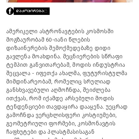
PROJECTS
ᲓᲐᲙᲝᲞᲘᲠᲔᲑᲐ
TV
LIBRARY
SHOP
ამერიკელი ასტრონავტების კოსმოსში 
მოგზაურობამ 60-იანი წლების 
ᲒᲐᲛᲝᲒᲕᲧᲔᲕᲘ
დიზაინერების შემოქმედებაზე დიდი 
გავლენა მოახდინა. მეცნიერების სწრაფი 
ᲙᲝᲜᲢᲐᲥᲢᲘ
INFO@HAMMOCKMAGAZINE.GE
ტემპით განვითარებამ, მოდის ინდუსტრია 
ᲩᲕᲔᲜ
შეცვალა - იფეთქა ახალმა, ფუტურისტულმა 
ᲨᲔᲡᲐᲮᲔᲑ
მიმდინარეობამ, რომელიც სრულიად 
STUDIO
განსხვავებული აღმოჩნდა, შეიძლება 
ითქვას, რომ იქამდე არსებული მოდის 
ტენდენციები თავდაყირა დააყენა. უეცრად 
გამოჩნდა ვერცხლისფერი კოსტიუმები, 
გეომეტრიული ფორმები, კოსმონავტის 
ჩაფხუტები და პლასტმასისაგან 