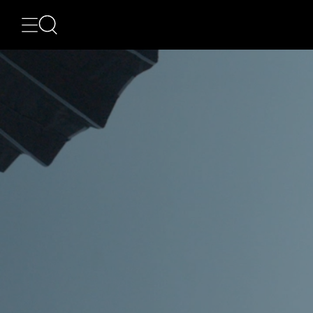
ᲙᲐᲢᲔᲒᲝᲠᲘᲔᲑᲘ
NEWS
ᲮᲔᲚᲝᲕᲜᲔᲑᲐ
ᲛᲝᲓᲐ
ᲤᲝᲢᲝᲒᲠᲐᲤᲘᲐ
ᲐᲠᲥᲘᲢᲔᲥᲢᲣᲠᲐ
ᲙᲘᲜᲝ
ᲛᲣᲡᲘᲙᲐ
ᲓᲘᲖᲐᲘᲜᲘ
LIFESTYLE
ᲛᲝᲒᲖᲐᲣᲠᲝᲑᲐ
ᲒᲐᲡᲢᲠᲝᲜᲝᲛᲘᲐ
ᲕᲘᲓᲔᲝ
ᲛᲔᲢᲘ
BEAUTY
SPECIAL
PROJECTS
TV