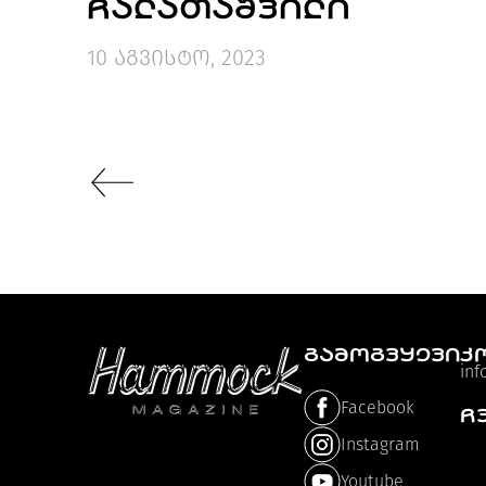
ᲩᲐᲚᲐᲗᲐᲨᲕᲘᲚᲘ
10 აგვისტო, 2023
ᲒᲐᲛᲝᲒᲕᲧᲔᲕᲘ
კ
in
Facebook
ჩ
Instagram
Youtube