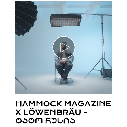
HAMMOCK MAGAZINE
X LÖWENBRÄU -
ᲢᲐᲢᲝ ᲠᲣᲡᲘᲐ