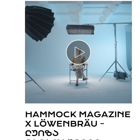
HAMMOCK MAGAZINE
X LÖWENBRÄU -
ᲚᲣᲘᲖᲐ