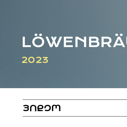
LIBRARY
SHOP
ᲒᲐᲛᲝᲒᲕᲧᲔᲕᲘ
ᲙᲝᲜᲢᲐᲥᲢᲘ
INFO@HAMMOCKMAGAZINE.GE
LÖWENBRÄ
ᲩᲕᲔᲜ
ᲨᲔᲡᲐᲮᲔᲑ
2023
STUDIO
ᲕᲘᲓᲔᲝ