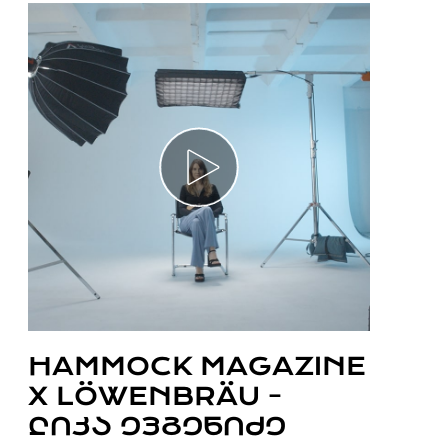
HAMMOCK MAGAZINE
X LÖWENBRÄU -
ᲚᲘᲙᲐ ᲔᲕᲒᲔᲜᲘᲫᲔ