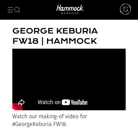
ᲙᲐᲢᲔᲒᲝᲠᲘᲔᲑᲘ
NEWS
GEORGE KEBURIA
ᲮᲔᲚᲝᲕᲜᲔᲑᲐ
FW18 | HAMMOCK
ᲛᲝᲓᲐ
ᲤᲝᲢᲝᲒᲠᲐᲤᲘᲐ
ᲐᲠᲥᲘᲢᲔᲥᲢᲣᲠᲐ
ᲙᲘᲜᲝ
ᲛᲣᲡᲘᲙᲐ
ᲓᲘᲖᲐᲘᲜᲘ
LIFESTYLE
ᲛᲝᲒᲖᲐᲣᲠᲝᲑᲐ
ᲒᲐᲡᲢᲠᲝᲜᲝᲛᲘᲐ
ᲕᲘᲓᲔᲝ
Watch our making-of video for
ᲛᲔᲢᲘ
#GeorgeKeburia FW18.
BEAUTY
SPECIAL