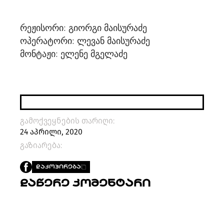
PROJECTS
TV
რეჟისორი: გიორგი მაისურაძე
LIBRARY
ოპერატორი: ლევან მაისურაძე
SHOP
მონტაჟი: ელენე მგელაძე
ᲒᲐᲛᲝᲒᲕᲧᲔᲕᲘ
ᲙᲝᲜᲢᲐᲥᲢᲘ
INFO@HAMMOCKMAGAZINE.GE
ᲩᲕᲔᲜ
ᲨᲔᲡᲐᲮᲔᲑ
გამოქვეყნების თარიღი:
24 აპრილი, 2020
STUDIO
გაზიარება:
ᲓᲐᲙᲝᲞᲘᲠᲔᲑᲐ
დაწერე კომენტარი