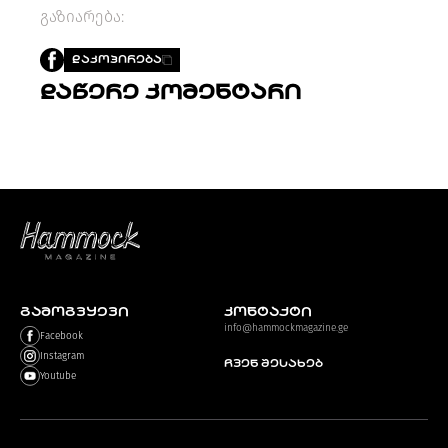
PROJECTS
გაზიარება:
TV
ᲓᲐᲙᲝᲞᲘᲠᲔᲑᲐ
LIBRARY
SHOP
დაწერე კომენტარი
ᲒᲐᲛᲝᲒᲕᲧᲔᲕᲘ
ᲙᲝᲜᲢᲐᲥᲢᲘ
INFO@HAMMOCKMAGAZINE.GE
ᲩᲕᲔᲜ
ᲨᲔᲡᲐᲮᲔᲑ
STUDIO
ᲒᲐᲛᲝᲒᲕᲧᲔᲕᲘ
კონტაქტი
info@hammockmagazine.ge
Facebook
Instagram
ჩვენ შესახებ
Youtube