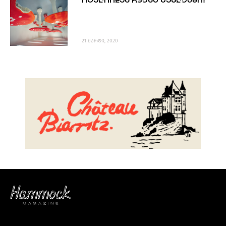
ᲘᲢᲐᲚᲘᲘᲓᲐᲜ ᲩᲕᲔᲜᲡ ᲡᲐᲮᲚᲔᲑᲨᲘ!
PROJECTS
TV
LIBRARY
21 მარტი, 2020
SHOP
ᲒᲐᲛᲝᲒᲕᲧᲔᲕᲘ
ᲙᲝᲜᲢᲐᲥᲢᲘ
INFO@HAMMOCKMAGAZINE.GE
ᲩᲕᲔᲜ
ᲨᲔᲡᲐᲮᲔᲑ
STUDIO