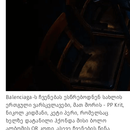
Balenciaga-ს ჩვენებას ესწრებოდნენ სახლის
ერთგული ვარსკვლავები, მათ შორის - PP Krit,
ნიკოლ კიდმანი, კეტი პერი, რომელსაც
ხელზე დატანილი ჰქონდა მისი ბოლო
ალბომის QR კოდი, ასევე ჩვენების წინა