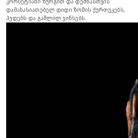
კორსეტიანი ზურგით და დემნასთვის
დამახასიათებელ დიდი ზომის ქურთუკებს,
ჰუდებს და გაშლილ ჯინსებს.