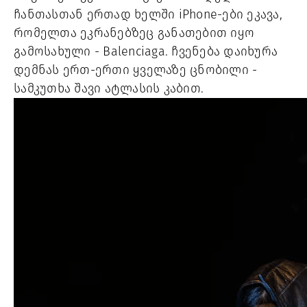
ჩანთასთან ერთად ხელში iPhone-ები ეკავა,
რომელთა ეკრანებზეც განათებით იყო
გამოსახული - Balenciaga. ჩვენება დაიხურა
დემნას ერთ-ერთი ყველაზე ცნობილი -
სამკუთხა შავი ატლასის კაბით.