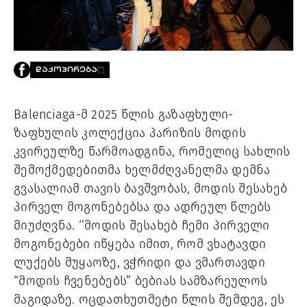
PROJECTS
TV
LIBRARY
SHOP
ᲓᲐᲙᲝᲞᲘᲠᲔᲑᲐ
ᲒᲐᲛᲝᲒᲕᲧᲔᲕᲘ
Balenciaga-მ 2025 წლის გაზაფხული-
ᲙᲝᲜᲢᲐᲥᲢᲘ
ზაფხულის კოლექცია პარიზის მოდის
INFO@HAMMOCKMAGAZINE.GE
ᲩᲕᲔᲜ
კვირეულზე წარმოადგინა, რომელიც სახლის
ᲨᲔᲡᲐᲮᲔᲑ
შემოქმედებითმა ხელმძღვანელმა დემნა
გვასალიამ თავის ბავშვობას, მოდის შესახებ
STUDIO
პირველ მოგონებებსა და ადრეულ წლებს
მიუძღვნა. ‘’მოდის შესახებ ჩემი პირველი
მოგონებები იწყება იმით, რომ ვხატავდი
ლუქებს მუყაოზე, ვჭრიდი და ვმართავდი
“მოდის ჩვენებებს” ბებიას სამზარეულოს
მაგიდაზე. ოცდათხუთმეტი წლის შემდეგ, ეს