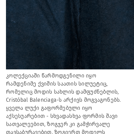
კოლექციაში წარმოდგენილი იყო
რამდენიმე ქვიშის საათის სილუეტიც,
რომელიც მოდის სახლის დამფუძნებლის,
Cristóbal Balenciaga-ს არქივს მოგვაგონებს.
ყველა ლუქი გაფორმებული იყო
აქსესუარებით - სხვადასხვა ფორმის შავი
სათვალეებით, ზოგჯერ კი გამჭირვალე
თავსაბურავებით. ზოგიერთ მოდელს