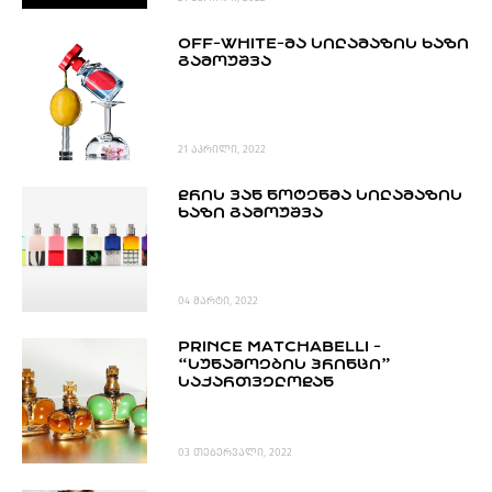
PROJECTS
TV
OFF-WHITE-ᲛᲐ ᲡᲘᲚᲐᲛᲐᲖᲘᲡ ᲮᲐᲖᲘ
ᲒᲐᲛᲝᲣᲨᲕᲐ
LIBRARY
SHOP
ᲒᲐᲛᲝᲒᲕᲧᲔᲕᲘ
21 აპრილი, 2022
ᲓᲠᲘᲡ ᲕᲐᲜ ᲜᲝᲢᲔᲜᲛᲐ ᲡᲘᲚᲐᲛᲐᲖᲘᲡ
ᲙᲝᲜᲢᲐᲥᲢᲘ
ᲮᲐᲖᲘ ᲒᲐᲛᲝᲣᲨᲕᲐ
INFO@HAMMOCKMAGAZINE.GE
ᲩᲕᲔᲜ
ᲨᲔᲡᲐᲮᲔᲑ
04 მარტი, 2022
STUDIO
PRINCE MATCHABELLI -
“ᲡᲣᲜᲐᲛᲝᲔᲑᲘᲡ ᲞᲠᲘᲜᲪᲘ”
ᲡᲐᲥᲐᲠᲗᲕᲔᲚᲝᲓᲐᲜ
03 თებერვალი, 2022