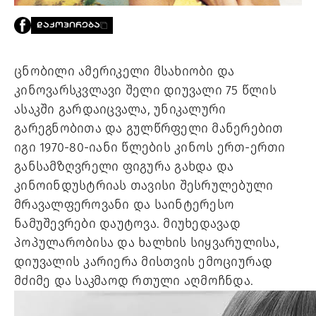
PROJECTS
ᲓᲐᲙᲝᲞᲘᲠᲔᲑᲐ
TV
LIBRARY
SHOP
ცნობილი ამერიკელი მსახიობი და
კინოვარსკვლავი შელი დიუვალი 75 წლის
ᲒᲐᲛᲝᲒᲕᲧᲔᲕᲘ
ასაკში გარდაიცვალა, უნიკალური
გარეგნობითა და გულწრფელი მანერებით
ᲙᲝᲜᲢᲐᲥᲢᲘ
INFO@HAMMOCKMAGAZINE.GE
იგი 1970-80-იანი წლების კინოს ერთ-ერთი
ᲩᲕᲔᲜ
განსამზღვრელი ფიგურა გახდა და
ᲨᲔᲡᲐᲮᲔᲑ
კინოინდუსტრიას თავისი შესრულებული
STUDIO
მრავალფეროვანი და საინტერესო
ნამუშევრები დაუტოვა. მიუხედავად
პოპულარობისა და ხალხის სიყვარულისა,
დიუვალის კარიერა მისთვის ემოციურად
მძიმე და საკმაოდ რთული აღმოჩნდა.