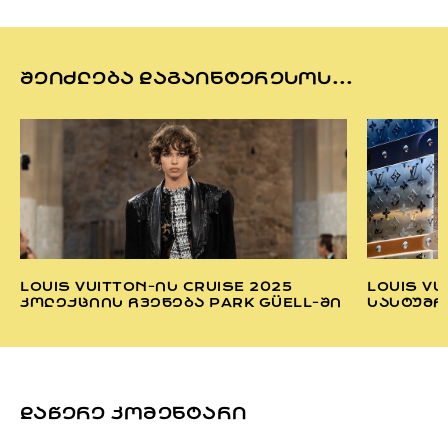
ᲨᲔᲘᲫᲚᲔᲑᲐ ᲓᲐᲒᲐᲘᲜᲢᲔᲠᲔᲡᲝᲡ...
LOUIS VUITTON-ᲘᲡ CRUISE 2025
LOUIS VU
ᲙᲝᲚᲔᲥᲪᲘᲘᲡ ᲩᲕᲔᲜᲔᲑᲐ PARK GÜELL-ᲨᲘ
ᲡᲐᲡᲢᲣᲛᲠ
ᲓᲐᲬᲔᲠᲔ ᲙᲝᲛᲔᲜᲢᲐᲠᲘ