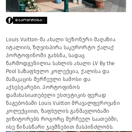
PROJECTS
TV
LIBRARY
ᲓᲐᲙᲝᲞᲘᲠᲔᲑᲐ
SHOP
ᲒᲐᲛᲝᲒᲕᲧᲔᲕᲘ
Louis Vuitton-მა ახალი სეზონური მაღაზია
იტალიის, ზღვისპირა საკურორტო ქალაქ
ᲙᲝᲜᲢᲐᲥᲢᲘ
პორტოფინოში გახსნა, სადაც
INFO@HAMMOCKMAGAZINE.GE
წარმოდგენილია სახლის ახალი LV By the
ᲩᲕᲔᲜ
ᲨᲔᲡᲐᲮᲔᲑ
Pool საზაფხულო კოლექცია, ქალისა და
მამაკაცის შერჩეული სამოსი და
STUDIO
აქსესუარები. პორტოფინოს
დამახასიათებელი ესთეტიკის ფერად
ნაგებობაში Louis Vuitton მრავალფეროვანი
კოლექციით, ზაფხულის განმავლობაში
ვიზიტორებს როგორც შერჩეულ საათებში,
ისე წინასწარი ჯავშნებით მასპინძლობს.