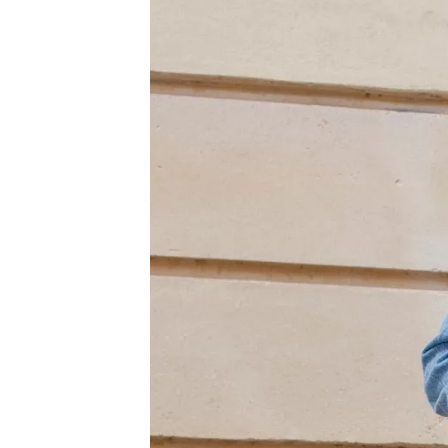
LIBRARY
SHOP
ᲒᲐᲛᲝᲒᲕᲧᲔᲕᲘ
ᲙᲝᲜᲢᲐᲥᲢᲘ
INFO@HAMMOCKMAGAZINE.GE
ᲩᲕᲔᲜ
ᲨᲔᲡᲐᲮᲔᲑ
STUDIO