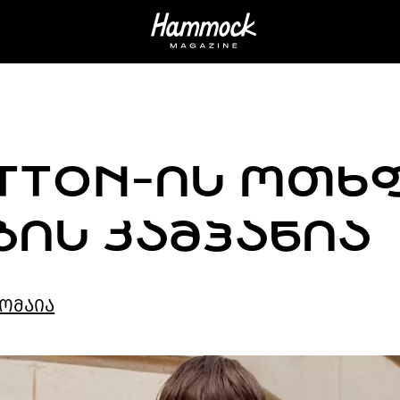
ITTON-ᲘᲡ ᲝᲗᲮ
ᲑᲘᲡ ᲙᲐᲛᲞᲐᲜᲘᲐ
ომაია