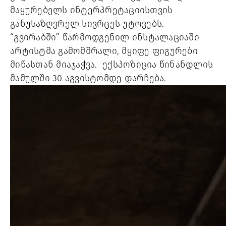
მაყურებელს ინტერპრეტაციისთვის
განუსაზღვრელ სივრცეს უტოვებს.
“გვირაბში” წარმოდგენილ ინსტალაციაში
არტისტმა გამომშრალი, მყიფე ფიგურები
მიწასთან მიაჯაჭვა. ექსპოზიცია წინანდლის
მამულში 30 აგვისტომდე დარჩება.