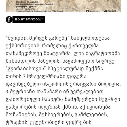
PROJECTS
TV
LIBRARY
ᲓᲐᲙᲝᲞᲘᲠᲔᲑᲐ
SHOP
ᲒᲐᲛᲝᲒᲕᲧᲔᲕᲘ
“შვიდნი, მერვეს გარეშე” სახელწოდებაა
ექსპოზიციის, რომელიც ქართველმა
ᲙᲝᲜᲢᲐᲥᲢᲘ
თანამედროვე მხატვარმა, ლია ბაგრატიონმა
INFO@HAMMOCKMAGAZINE.GE
წინანდლის მამულის, საგამოფენო სივრცე
ᲩᲕᲔᲜ
ᲨᲔᲡᲐᲮᲔᲑ
“გვირაბისთვის” სპეციალურად შექმნა.
თიხის 7 მრავალშრიანი ფიგურა
STUDIO
დავიწყებული ისტორიის ერთგვარი ბილიკია.
3 მეტრიანი თანაბარი ინტერვალებით
დაშორებული მასიური ნამუშევრები მუდმივი
გამეორების ილუზიას ქმნის. აქ იკითხება
მონანიების, მეხსიერების, გამძლეობის,
ტრავმის, ქვეცნობიერი ფიქრების