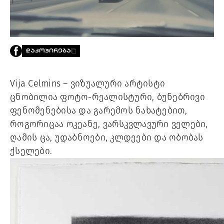
PROJECTS
TV
LIBRARY
SHOP
ᲓᲐᲙᲝᲞᲘᲠᲔᲑᲐ
ᲒᲐᲛᲝᲒᲕᲧᲔᲕᲘ
Vija Celmins – ვიზუალური არტისტი
ᲙᲝᲜᲢᲐᲥᲢᲘ
ცნობილია ფოტო-რეალისტური, ბუნებრივი
INFO@HAMMOCKMAGAZINE.GE
ᲩᲕᲔᲜ
ფენომენებისა და გარემოს ნახატებით,
ᲨᲔᲡᲐᲮᲔᲑ
როგორიცაა ოკეანე, ვარსკვლავური ველები,
ღამის ცა, უდაბნოები, კლდეები და ობობას
STUDIO
ქსელები.