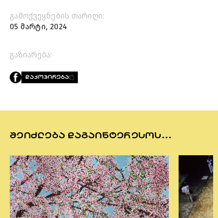
გამოქვეყნების თარიღი:
05 მარტი, 2024
გაზიარება:
ᲓᲐᲙᲝᲞᲘᲠᲔᲑᲐ
ᲨᲔᲘᲫᲚᲔᲑᲐ ᲓᲐᲒᲐᲘᲜᲢᲔᲠᲔᲡᲝᲡ...