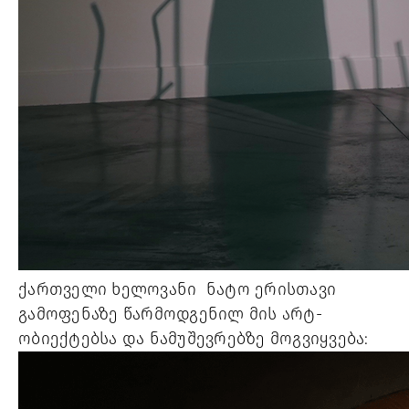
ქართველი ხელოვანი ნატო ერისთავი
გამოფენაზე წარმოდგენილ მის არტ-
ობიექტებსა და ნამუშევრებზე მოგვიყვება: