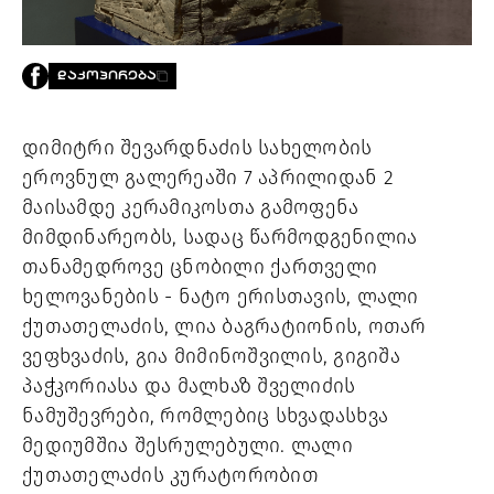
PROJECTS
TV
LIBRARY
ᲓᲐᲙᲝᲞᲘᲠᲔᲑᲐ
SHOP
ᲒᲐᲛᲝᲒᲕᲧᲔᲕᲘ
დიმიტრი შევარდნაძის სახელობის
ეროვნულ გალერეაში 7 აპრილიდან 2
ᲙᲝᲜᲢᲐᲥᲢᲘ
მაისამდე კერამიკოსთა გამოფენა
INFO@HAMMOCKMAGAZINE.GE
მიმდინარეობს, სადაც წარმოდგენილია
ᲩᲕᲔᲜ
ᲨᲔᲡᲐᲮᲔᲑ
თანამედროვე ცნობილი ქართველი
ხელოვანების - ნატო ერისთავის, ლალი
STUDIO
ქუთათელაძის, ლია ბაგრატიონის, ოთარ
ვეფხვაძის, გია მიმინოშვილის, გიგიშა
პაჭკორიასა და მალხაზ შველიძის
ნამუშევრები, რომლებიც სხვადასხვა
მედიუმშია შესრულებული. ლალი
ქუთათელაძის კურატორობით