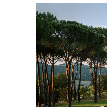
LIBRARY
SHOP
ᲒᲐᲛᲝᲒᲕᲧᲔᲕᲘ
ᲙᲝᲜᲢᲐᲥᲢᲘ
INFO@HAMMOCKMAGAZINE.GE
ᲩᲕᲔᲜ
ᲨᲔᲡᲐᲮᲔᲑ
STUDIO