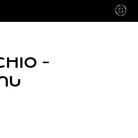
HIO -
ᲘᲡ