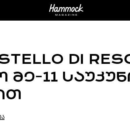
STELLO DI RESC
 ᲛᲔ-11 ᲡᲐᲣᲙᲣᲜ
ᲘᲗ
ია