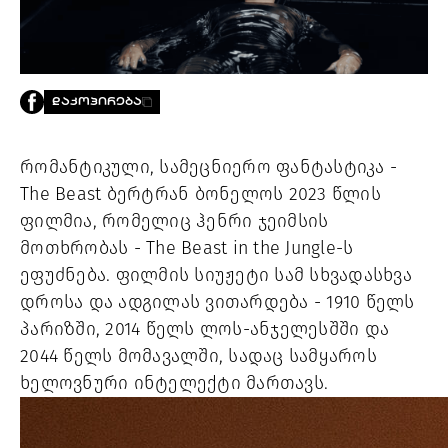
PROJECTS
TV
LIBRARY
SHOP
ᲓᲐᲙᲝᲞᲘᲠᲔᲑᲐ
ᲒᲐᲛᲝᲒᲕᲧᲔᲕᲘ
რომანტიკული, სამეცნიერო ფანტასტიკა -
ᲙᲝᲜᲢᲐᲥᲢᲘ
The Beast ბერტრან ბონელოს 2023 წლის
INFO@HAMMOCKMAGAZINE.GE
ᲩᲕᲔᲜ
ფილმია, რომელიც ჰენრი ჯეიმსის
ᲨᲔᲡᲐᲮᲔᲑ
მოთხრობას - The Beast in the Jungle-ს
ეფუძნება. ფილმის სიუჟეტი სამ სხვადასხვა
STUDIO
დროსა და ადგილას ვითარდება - 1910 წელს
პარიზში, 2014 წელს ლოს-ანჯელესშში და
2044 წელს მომავალში, სადაც სამყაროს
ხელოვნური ინტელექტი მართავს.