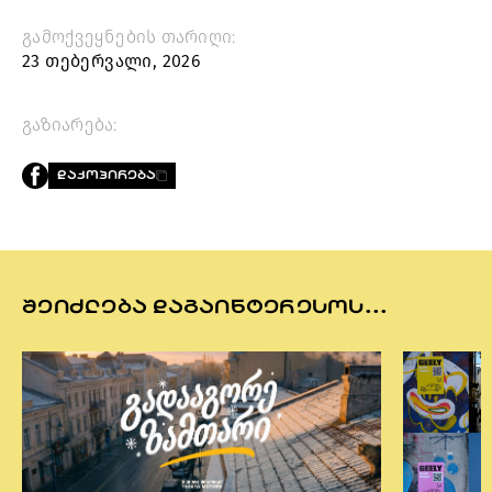
გამოქვეყნების თარიღი:
23 თებერვალი, 2026
გაზიარება:
ᲓᲐᲙᲝᲞᲘᲠᲔᲑᲐ
ᲨᲔᲘᲫᲚᲔᲑᲐ ᲓᲐᲒᲐᲘᲜᲢᲔᲠᲔᲡᲝᲡ...