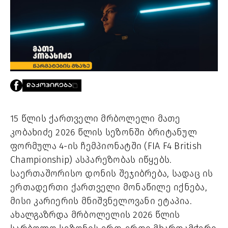
PROJECTS
TV
LIBRARY
SHOP
ᲒᲐᲛᲝᲒᲕᲧᲔᲕᲘ
ᲓᲐᲙᲝᲞᲘᲠᲔᲑᲐ
ᲙᲝᲜᲢᲐᲥᲢᲘ
INFO@HAMMOCKMAGAZINE.GE
ᲩᲕᲔᲜ
15 წლის ქართველი მრბოლელი მათე
ᲨᲔᲡᲐᲮᲔᲑ
კობახიძე 2026 წლის სეზონში ბრიტანულ
STUDIO
ფორმულა 4-ის ჩემპიონატში (FIA F4 British
Championship) ასპარეზობას იწყებს.
საერთაშორისო დონის შეჯიბრება, სადაც ის
ერთადერთი ქართველი მონაწილე იქნება,
მისი კარიერის მნიშვნელოვანი ეტაპია.
ახალგაზრდა მრბოლელის 2026 წლის