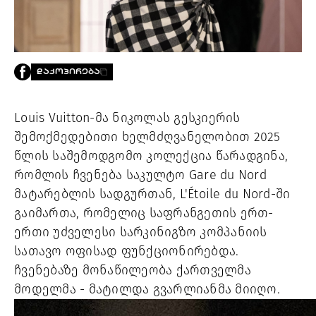
PROJECTS
TV
LIBRARY
SHOP
ᲓᲐᲙᲝᲞᲘᲠᲔᲑᲐ
ᲒᲐᲛᲝᲒᲕᲧᲔᲕᲘ
Louis Vuitton-მა ნიკოლას გესკიერის
ᲙᲝᲜᲢᲐᲥᲢᲘ
შემოქმედებითი ხელმძღვანელობით 2025
INFO@HAMMOCKMAGAZINE.GE
ᲩᲕᲔᲜ
წლის საშემოდგომო კოლექცია წარადგინა,
ᲨᲔᲡᲐᲮᲔᲑ
რომლის ჩვენება საკულტო Gare du Nord
მატარებლის სადგურთან, L'Étoile du Nord-ში
STUDIO
გაიმართა, რომელიც საფრანგეთის ერთ-
ერთი უძველესი სარკინიგზო კომპანიის
სათავო ოფისად ფუნქციონირებდა.
ჩვენებაზე მონაწილეობა ქართველმა
მოდელმა - მატილდა გვარლიანმა მიიღო.