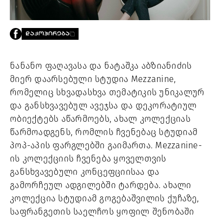
PROJECTS
TV
LIBRARY
ᲓᲐᲙᲝᲞᲘᲠᲔᲑᲐ
SHOP
ᲒᲐᲛᲝᲒᲕᲧᲔᲕᲘ
ნანანო ფაღავასა და ნატაშკა აბზიანიძის
მიერ დაარსებული სტუდია Mezzanine,
ᲙᲝᲜᲢᲐᲥᲢᲘ
რომელიც სხვადასხვა თემატიკის უნიკალურ
INFO@HAMMOCKMAGAZINE.GE
და განსხვავებულ ავეჯსა და დეკორატიულ
ᲩᲕᲔᲜ
ᲨᲔᲡᲐᲮᲔᲑ
ობიექტებს აწარმოებს, ახალ კოლექციას
წარმოადგენს, რომლის ჩვენებაც სტუდიამ
STUDIO
პოპ-აპის ფარგლებში გაიმართა. Mezzanine-
ის კოლექციის ჩვენება ყოველთვის
განსხვავებული კონცეფციისაა და
გამორჩეულ ადგილებში ტარდება. ახალი
კოლექცია სტუდიამ გოგებაშვილის ქუჩაზე,
საფრანგეთის საელჩოს ყოფილ შენობაში