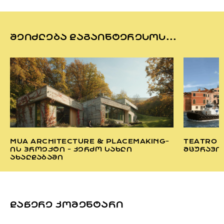
ᲨᲔᲘᲫᲚᲔᲑᲐ ᲓᲐᲒᲐᲘᲜᲢᲔᲠᲔᲡᲝᲡ...
MUA ARCHITECTURE & PLACEMAKING-
TEATRO 
ᲘᲡ ᲞᲠᲝᲔᲥᲢᲘ - ᲙᲔᲠᲫᲝ ᲡᲐᲮᲚᲘ
ᲛᲪᲣᲠᲐᲕᲘ
ᲐᲮᲐᲚᲓᲐᲑᲐᲨᲘ
ᲓᲐᲬᲔᲠᲔ ᲙᲝᲛᲔᲜᲢᲐᲠᲘ