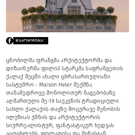
PROJECTS
TV
LIBRARY
SHOP
ᲒᲐᲛᲝᲒᲕᲧᲔᲕᲘ
ᲓᲐᲙᲝᲞᲘᲠᲔᲑᲐ
ᲙᲝᲜᲢᲐᲥᲢᲘ
INFO@HAMMOCKMAGAZINE.GE
ცნობილმა ფრანგმა არქიტექტორმა და
ᲩᲕᲔᲜ
დიზაინერმა ფილიპ სტარკმა საფრანგეთის
ᲨᲔᲡᲐᲮᲔᲑ
ქალაქ მეცში ახალი ცხრასართულიანი
სასტუმრო - Maison Heler შექმნა.
STUDIO
თანამედროვე მონოლითურ ნაგებობაზე
აღმართული მე-19 საუკუნის ტრადიციული
სახლი ქალაქის თავზე მოცურავე შენობის
ილუზიას ქმნის და არქიტექტორის
სიურრეალისტურ, ფანტასტიკურ ხედვას
აცოცხლებს. ფოლადისა და მინისგან