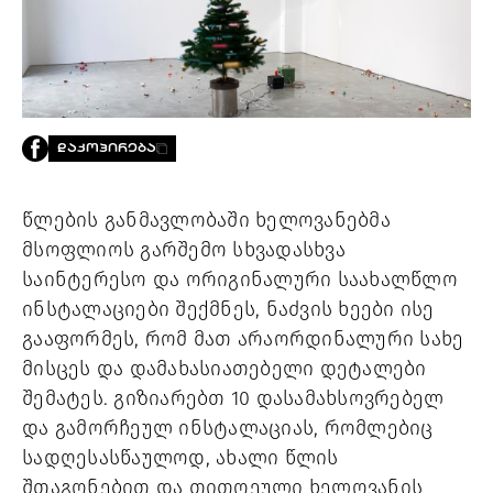
PROJECTS
TV
LIBRARY
SHOP
ᲒᲐᲛᲝᲒᲕᲧᲔᲕᲘ
ᲓᲐᲙᲝᲞᲘᲠᲔᲑᲐ
ᲙᲝᲜᲢᲐᲥᲢᲘ
INFO@HAMMOCKMAGAZINE.GE
წლების განმავლობაში ხელოვანებმა
ᲩᲕᲔᲜ
მსოფლიოს გარშემო სხვადასხვა
ᲨᲔᲡᲐᲮᲔᲑ
საინტერესო და ორიგინალური საახალწლო
ინსტალაციები შექმნეს, ნაძვის ხეები ისე
STUDIO
გააფორმეს, რომ მათ არაორდინალური სახე
მისცეს და დამახასიათებელი დეტალები
შემატეს. გიზიარებთ 10 დასამახსოვრებელ
და გამორჩეულ ინსტალაციას, რომლებიც
სადღესასწაულოდ, ახალი წლის
შთაგონებით და თითოეული ხელოვანის