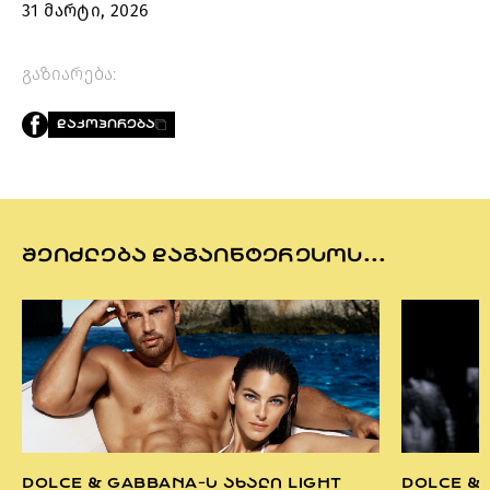
31 მარტი, 2026
გაზიარება:
ᲓᲐᲙᲝᲞᲘᲠᲔᲑᲐ
ᲨᲔᲘᲫᲚᲔᲑᲐ ᲓᲐᲒᲐᲘᲜᲢᲔᲠᲔᲡᲝᲡ...
DOLCE & GABBANA-Ს ᲐᲮᲐᲚᲘ LIGHT
DOLCE &