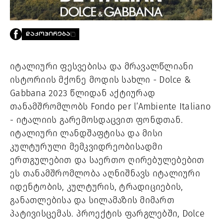
PROJECTS
TV
LIBRARY
ᲓᲐᲙᲝᲞᲘᲠᲔᲑᲐ
SHOP
ᲒᲐᲛᲝᲒᲕᲧᲔᲕᲘ
იტალიური ფესვებისა და მრავალწლიანი
ისტორიის მქონე მოდის სახლი - Dolce &
ᲙᲝᲜᲢᲐᲥᲢᲘ
Gabbana 2023 წლიდან აქტიურად
INFO@HAMMOCKMAGAZINE.GE
თანამშრომლობს Fondo per l’Ambiente Italiano
ᲩᲕᲔᲜ
ᲨᲔᲡᲐᲮᲔᲑ
- იტალიის გარემოსდაცვით ფონდთან.
იტალიური ლანდშაფტისა და მისი
STUDIO
კულტურული მემკვიდრეობისადმი
ერთგულებით და საერთო ღირებულებებით
ეს თანამშრომლობა აღნიშნავს იტალიური
იდენტობის, კულტურის, ტრადიციების,
განათლებისა და სილამაზის მიმართ
პატივისცემას. პროექტის ფარგლებში, Dolce