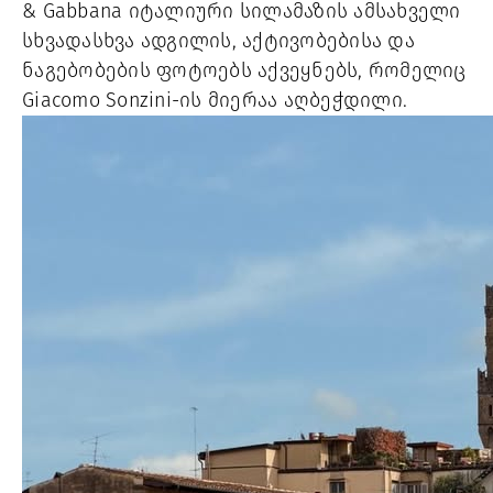
& Gabbana იტალიური სილამაზის ამსახველი
სხვადასხვა ადგილის, აქტივობებისა და
ნაგებობების ფოტოებს აქვეყნებს, რომელიც
Giacomo Sonzini-ის მიერაა აღბეჭდილი.