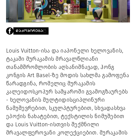
PROJECTS
TV
LIBRARY
SHOP
ᲓᲐᲙᲝᲞᲘᲠᲔᲑᲐ
ᲒᲐᲛᲝᲒᲕᲧᲔᲕᲘ
Louis Vuitton-ისა და იაპონელი ხელოვანის,
ᲙᲝᲜᲢᲐᲥᲢᲘ
ტაკაში მურაკამის მრავალწლიანი
INFO@HAMMOCKMAGAZINE.GE
ᲩᲕᲔᲜ
თანამშრომლობის აღსანიშნავად, ჰონგ
ᲨᲔᲡᲐᲮᲔᲑ
კონგის Art Basel-ზე მოდის სახლმა გამოფენა
წარადგინა, რომელიც მურაკამის
STUDIO
კალეიდოსკოპურ სამყაროში გვამოგზაურებს
- ხელოვანის მულტიდისციპლინური
ნამუშევრებით, სკულპტურებით, სხვადასხვა
ეპოქის ნახატებით, ტექსტილის ნიმუშებით
და Louis Vuitton-ისთვის შექმნილი
მრავალფეროვანი კოლექციებით. მურაკამის