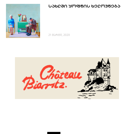
ᲡᲐᲮᲚᲨᲘ ᲧᲝᲤᲜᲘᲡ ᲮᲔᲚᲝᲕᲜᲔᲑᲐ
21 მარტი, 2020