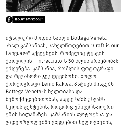
PROJECTS
TV
LIBRARY
ᲓᲐᲙᲝᲞᲘᲠᲔᲑᲐ
SHOP
ᲒᲐᲛᲝᲒᲕᲧᲔᲕᲘ
იტალიური მოდის სახლი Bottega Veneta
ახალ კამპანიას, სახელწოდებით "Craft is our
ᲙᲝᲜᲢᲐᲥᲢᲘ
Language" აქვეყნებს, რომელიც ტყავის
INFO@HAMMOCKMAGAZINE.GE
ქსოვილის - Intrecciato-ს 50 წლის არსებობას
ᲩᲕᲔᲜ
ᲨᲔᲡᲐᲮᲔᲑ
ეძღვნება. კამპანია, რომლის ფოტოგრაფი
და რეჟისორი ჯეკ დევისონი, ხოლო
STUDIO
ქორეოგრაფი Lenio Kaklea, პატივს მიაგებს
Bottega Veneta-ს ხელობასა და
შემოქმედებითობას, ასევე ხაზს უსვამს
ხელის ჟესტების, როგორც უნივერსალური
ენის სილამაზეს. კამპანიის ფოტოებსა და
ვიდეორგოლებში ვხვდებით ხელოვნების,