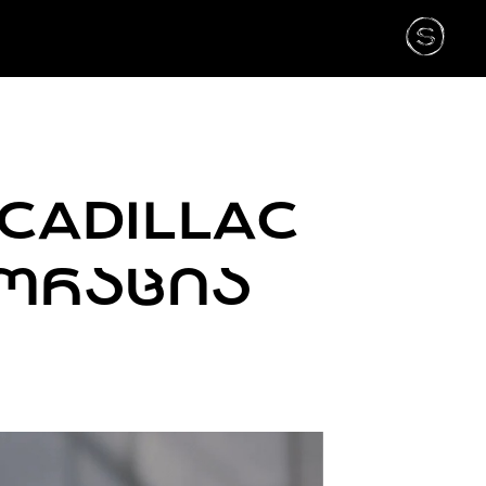
 CADILLAC
ᲑᲝᲠᲐᲪᲘᲐ