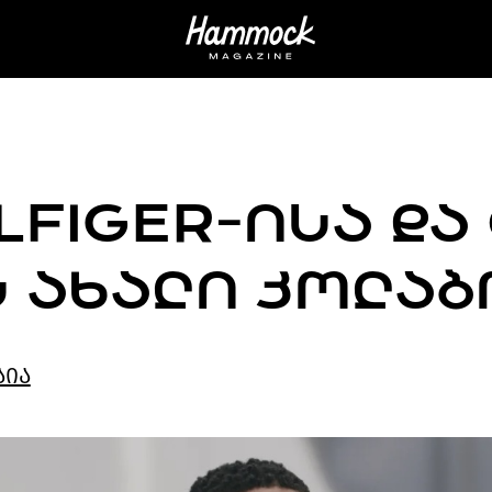
LFIGER-ᲘᲡᲐ ᲓᲐ
Ს ᲐᲮᲐᲚᲘ ᲙᲝᲚᲐ
აია