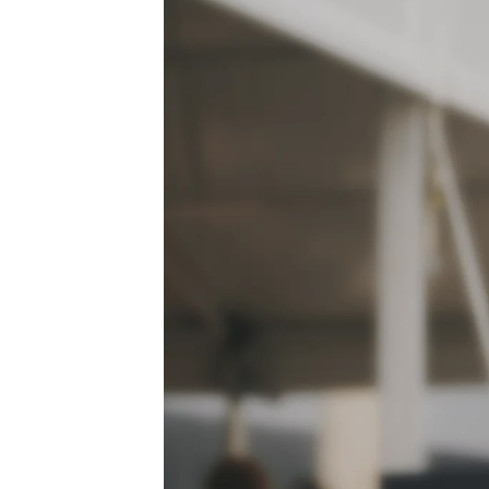
LIBRARY
SHOP
ᲒᲐᲛᲝᲒᲕᲧᲔᲕᲘ
ᲙᲝᲜᲢᲐᲥᲢᲘ
INFO@HAMMOCKMAGAZINE.GE
ᲩᲕᲔᲜ
ᲨᲔᲡᲐᲮᲔᲑ
STUDIO